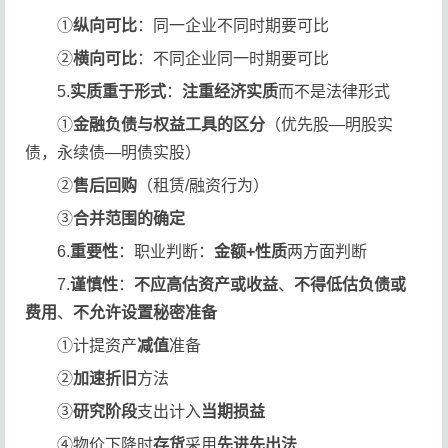
①
纵向可比
：同一企业不同时期要可比
②
横向可比
：不同企业同一时期要可比
5.
实质重于形式
：
注重经济实质
而不是法律形式
①
金融负债与权益工具的区分
（优先股—明股实
债，永续债—明债实股）
②
售后回购
（租赁/融资行为）
③
合并范围的确定
6.
重要性
：职业判断：
金额+性质
两方面判断
7.
谨慎性
：
不应高估资产或收益
、
不得低估负债或
费用
、
不允许设置秘密准备
①计提资产
减值
准备
②
加速折旧
方法
③
研究阶段
支出计入
当期损益
④物价下降时
存货
采用
先进先出法