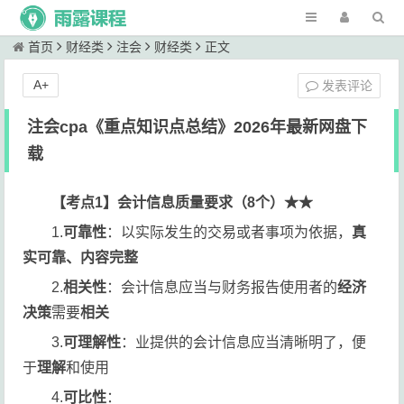
首页
财经类
注会
财经类
正文
A+
发表评论
注会cpa《重点知识点总结》2026年最新网盘下
载
【考点1】会计信息质量要求（8个）
★★
1.
可靠性
：以实际发生的交易或者事项为依据，
真
实可靠、内容完整
2.
相关性
：会计信息应当与财务报告使用者的
经济
决策
需要
相关
3.
可理解性
：业提供的会计信息应当清晰明了，便
于
理解
和使用
4.
可比性
：