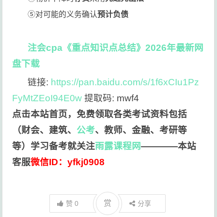
⑤对可能的义务确认
预计负债
注会cpa《重点知识点总结》2026年最新网
盘下载
链接:
https://pan.baidu.com/s/1f6xCIu1Pz
FyMtZEoI94E0w
提取码: mwf4
点击本站首页，免费领取各类考试资料包括
（财会、建筑、
公考
、教师、金融、考研等
等）学习备考就关注
雨露课程网
————本站
客服
微信ID：yfkj0908
赏
赞
0
分享