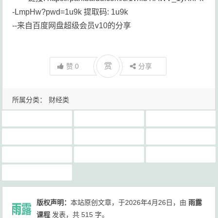
-LmpHw?pwd=1u9k 提取码: 1u9k
--来自百度网盘超级会员v10的分享
赏
赞
0
分享
所属分类：
财经类
2026中级注安网课总结笔记导图习题押题密卷网盘免费下载
2026年中级注安最新视频学习资料免费下载
2026年最新注安学习电子视频资料下载
2026年最新注安官方教材电子书免费下载
2026年注安《法规》唐忍
中级
孙玉宝视频精讲班课程百度网盘下载
思维导图
百度网盘下载
陈浩
版权声明：
本站原创文章，于2026年4月26日，由
雨露
课程
发表，共 515 字。