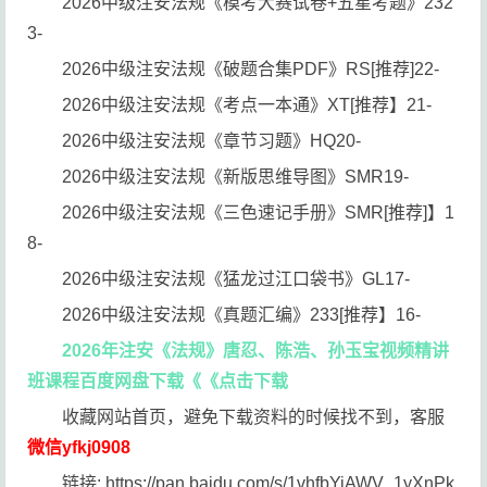
2026中级注安法规《模考大赛试卷+五星考题》232
3-
2026中级注安法规《破题合集PDF》RS[推荐]22-
2026中级注安法规《考点一本通》XT[推荐】21-
2026中级注安法规《章节习题》HQ20-
2026中级注安法规《新版思维导图》SMR19-
2026中级注安法规《三色速记手册》SMR[推荐]】1
8-
2026中级注安法规《猛龙过江口袋书》GL17-
2026中级注安法规《真题汇编》233[推荐】16-
2026年注安《法规》唐忍、陈浩、孙玉宝视频精讲
班课程百度网盘下载《《点击下载
收藏网站首页，避免下载资料的时候找不到，客服
微信yfkj0908
链接: https://pan.baidu.com/s/1vhfbYiAWV_1yXnPk