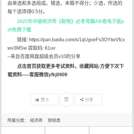
由单选和多选组成。错选，本题不得分；少选，所选的
每个选项得0.5分。
2025年中级经济师《财税》必考母题AB卷电子版p
df免费下载
链接: https://pan.baidu.com/s/1qUgveFs3OYtwVfcx
wv3MSw 提取码: 61uv
--来自百度网盘超级会员v10的分享
点击首页获取更多考试资料，收藏网站-方便下次下
载资料-----客服微信yfkj0909
赏
赞
0
分享
所属分类：
经济师
财经类
2025年中级经济师《财税》必考母题AB卷电子版pdf免费下载
中级
中级经济师押题密卷