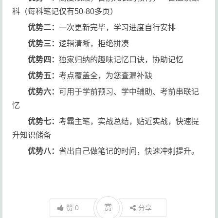
科（每科笔记仅有50-80多页）
优势二：
一次更新完毕，学习进度自行安排
优势三：
逻辑清晰，拒绝拼凑
优势四：
独家归纳的趣味记忆口诀，协助记忆
优势五：
考点覆盖全，为您查漏补缺
优势六：
可用于学前预习、学中辅助、考前串联记
忆
优势七：
考霸主笔，实战总结，贴近实战，快速提
升知识储备
优势八：
省出自己做笔记的时间，快速冲刺提升。
赏
赞
0
分享