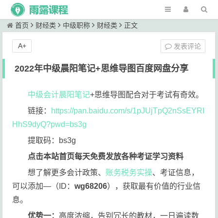
首页
财经类
中级职称
财经类
正文
A+
发表评论
2022年中级晨阳笔记+思维导图百度网盘分享
中级会计
晨阳笔记
+思维导图配合对于考试有奇效。
链接：
https://pan.baidu.com/s/1pJUjTpQ2nSsEYRI
HhS9dyQ?pwd=bs3g
提取码：bs3g
点击本站首页每天免费发放各种考证学习资料
想了解更多会计政策、
账务税务实操
、考证信息，
可以添加—（ID：
wg68206
），获取最有价值的行业信
息。
优势一：
高度浓缩，告别冗长的教材，一日遍读数