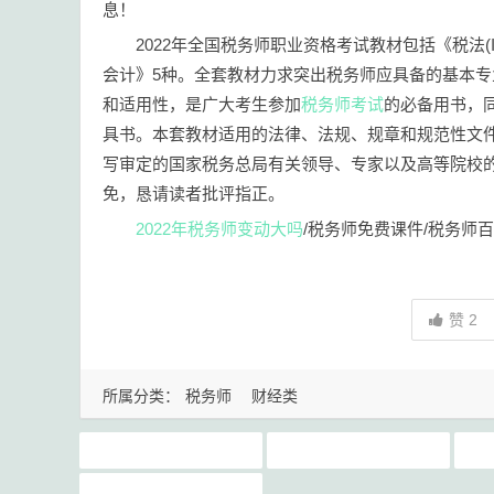
息！
2022年全国税务师职业资格考试教材包括《税法
会计》5种。全套教材力求突出税务师应具备的基本
和适用性，是广大考生参加
税务师考试
的必备用书，
具书。本套教材适用的法律、法规、规章和规范性文
写审定的国家税务总局有关领导、专家以及高等院校
免，恳请读者批评指正。
2022年税务师变动大吗
/税务师免费课件/税务师百
赞
2
所属分类：
税务师
财经类
2022年税务师变动大吗
注册会计师最新22年电子版教材pdf下载
雨露课程