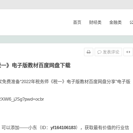
首页
财经类
金融类
发表评论
《税一》电子版教材百度网盘下载
家免费准备“2022年税务师《税一》电子版教材百度网盘分享”电子版
RXiW6_jJSg?pwd=ocbr
可以添加——小东（ID：
yf164106183
），获取最有价值的行业信