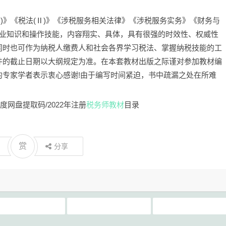
(I)》《税法(Ⅱ)》《涉税服务相关法律》《涉税服务实务》《财务与
专业知识和操作技能，内容翔实、具体，具有很强的时效性、权威性
同时也可作为纳税人缴费人和社会各界学习税法、掌握纳税技能的工
件的截止日期以大纲规定为准。在本套教材出版之际谨对参加教材编
的专家学者表示衷心感谢!由于编写时间紧迫，书中疏漏之处在所难
度网盘提取码/2022年注册
税务师教材
目录
赏
分享
税务师教材
税务师电子版教材下载
税务师考试