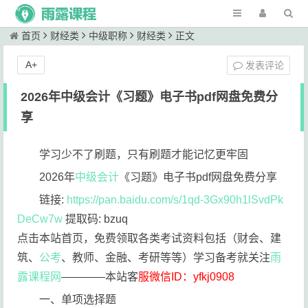
首页
财经类
中级职称
财经类
正文
A+
发表评论
2026年中级会计《习题》电子书pdf网盘免费分
享
学习少不了刷题，只有刷题才能记忆更牢固
2026年
中级会计
《习题》电子书pdf网盘免费分享
链接:
https://pan.baidu.com/s/1qd-3Gx90h1lSvdPk
DeCw7w
提取码: bzuq
点击本站首页，免费领取各类考试资料包括（财会、建
筑、
公考
、教师、金融、考研等等）学习备考就关注
雨
露课程网
————本站客
服微信ID：yfkj0908
一、单项选择题