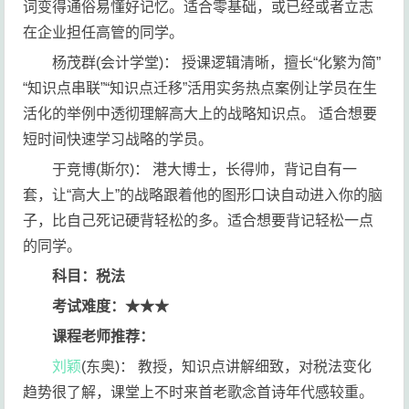
词变得通俗易懂好记忆。适合零基础，或已经或者立志
在企业担任高管的同学。
杨茂群(会计学堂)： 授课逻辑清晰，擅长“化繁为简”
“知识点串联”“知识点迁移”活用实务热点案例让学员在生
活化的举例中透彻理解高大上的战略知识点。 适合想要
短时间快速学习战略的学员。
于竞博(斯尔)： 港大博士，长得帅，背记自有一
套，让“高大上”的战略跟着他的图形口诀自动进入你的脑
子，比自己死记硬背轻松的多。适合想要背记轻松一点
的同学。
科目：税法
考试难度：★★★
课程老师推荐：
刘颖
(东奥)： 教授，知识点讲解细致，对税法变化
趋势很了解，课堂上不时来首老歌念首诗年代感较重。