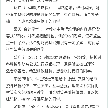
达江（中华改名正保）： 思路清晰，通俗易懂，能
带着学员很好的理解并记忆公式，有点口音。适合零基
础，时间少喜欢简单例子的同学 。
梁天 (会计学堂)： 对教材中晦涩难懂的内容进行“整
容式” 转化。对考点把握到位，讲解紧扣考点，使考点重
点一目了然。适合对财管基础知识有一定了解 ，时间紧
张希望高效通关的同学。
葛广宇（233）：对概念原理讲解非常细致，擅长对
各种模型复杂公式进行逻辑推理，通俗解读拗口理论。
适合零基础，希望细致讲解，想要稳扎稳打的同学。
李晶(高顿)：课堂轻松有趣是个很会讲案例的老师，
授课通俗易懂，重点突出，互动感强，理论联系实际将
财管实务经验融入教学。适合财管基础较薄弱，喜欢趣
味记忆，接地气授课风格的同学。
郭劲男 （斯尔）：应试yyds，公式变形拆开揉碎了