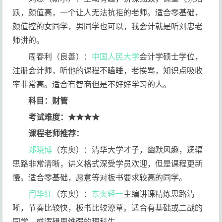
跃，颜值高，一个让人无法抗拒的老师。适合零基础，
颜值控的女同学，男同学也可以，我会计就是听刘忠老
师讲的。
周春利（良善）：
中国人民大学
会计学硕士学位，
注册会计师，听他的课程不瞌睡，老挨骂，知识点吸收
率非常高。适合有智商但是不好好学习的人。
科目：财管
考试难度：★★★★
课程老师推荐：
郑晓博
（东奥）：清华大学才子，幽默风趣，逻辐
思路非常清晰，讲义格式深受学员欢迎，但是课程更新
慢。适合零基础，愿意等对板书要求较高的同学。
闫华红
（东奥）：
东奥轻一
主编讲课精炼思路清
晰，节奏比较快，板书比较潦草。适合有基础或二战的
同学，或逻辑思维强的理科生。