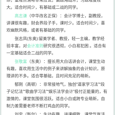
昂，重难点清晰非常应试，偏题海战术，习题难度较
大。适合时间少，有基础或二战的同学。
高志谦
（中华改名正保）：会计学博士，副教授，
讲课很有趣，财会界段子手，课时少。适合时间少，喜
欢幽默风格，或者有基础的同学。
张志凤(东奥):留美学者、教授，轻一主编，教学经
验丰富，对
会计准则
研究很透彻，小白易犯困 。适合有
一定基础适合二战的同学。
张敬富
（东奥）：擅长用大白话讲会计，课堂生动
有趣，喜欢用生活中的例子来讲解抽象的会计知识，原
理讲的不多。适合零基础，且时间充足的萌新。
郁刚（高顿）：非常接地气，独创“道家学习法”“段
子记忆法”“歌曲学习法”“娱乐法学会计”极付正能量的，有
激情的，课堂氛围很活跃。适合小白或跨专业萌新，自
制力差需要老师不断打鸡血的同学。
刘忠（斯尔）：生动有趣，讲课细致，课堂气氛活