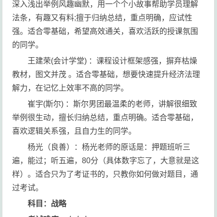
深入浅出举例风趣幽默，用一个个小故事帮助学员理解
法条，有趣又有料;擅于归纳总结，重点明确，应试性
强。适合零基础，希望高效通关，喜欢活跃的授课氛围
的同学。
王建荣(会计学堂) ：课程设计框架感强，摒弃枯燥
教材，图文并茂 。适合零基础，想要快速提升经济法理
解力，在记忆上效率不高的同学。
崔宇(斯尔) ：斯尔男团最温柔的老师，讲解很细致
举例很生动，擅长归纳总结，重点明确。适合零基础，
喜欢逻辑关系强，且自力生的同学。
杨光（良善）：杨光老师的原话是：押题班听三
遍，能过；听五遍，80分（具体数字忘了，大意就是这
样）。适合只为了考证书的，只教你如何做对题目，通
过考试。
科目：战略