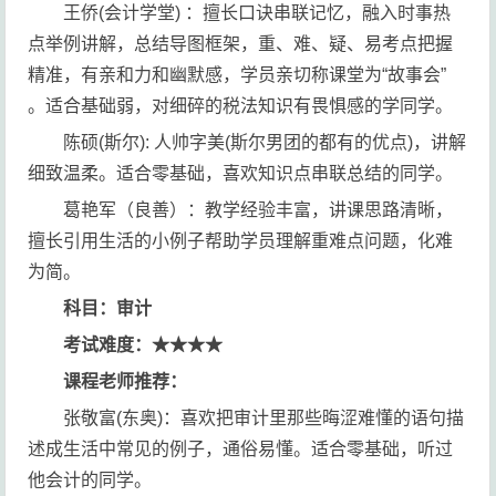
王侨(会计学堂) ：擅长口诀串联记忆，融入时事热
点举例讲解，总结导图框架，重、难、疑、易考点把握
精准，有亲和力和幽默感，学员亲切称课堂为“故事会”
。适合基础弱，对细碎的税法知识有畏惧感的学同学。
陈硕(斯尔): 人帅字美(斯尔男团的都有的优点)，讲解
细致温柔。适合零基础，喜欢知识点串联总结的同学。
葛艳军（良善）：教学经验丰富，讲课思路清晰，
擅长引用生活的小例子帮助学员理解重难点问题，化难
为简。
科目：审计
考试难度：★★★★
课程老师推荐：
张敬富(东奥)：喜欢把审计里那些晦涩难懂的语句描
述成生活中常见的例子，通俗易懂。适合零基础，听过
他会计的同学。