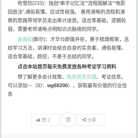
佟雪欣(233)：独创“串字记忆法”“流程图解法”“电影
回放法”.通俗易懂、应试性极强。 善用清晰的流程和清
爽的思路带领学员走出审计迷宫。适合零基础，逻辑较
弱，需要老师清晰点明知识点脉络的同学。
金鑫松
(斯尔)：才华与颜值并存，善于梳理框架，总
结学习方法，讲课时会结合自身的实务案，通俗易懂。
适合零基础，颜控，不善于总结的同学。
点击本站首页每天免费发放各种考证学习资料
想了解更多会计政策、
账务税务实操
、考证信息，
可以添加—（ID：
wg68206
），获取最有价值的行业信
息
赏
赞
2
分享