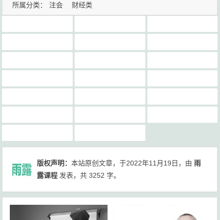
所属分类：
注会
财经类
东奥轻一
会计准则
会计老师推荐
刘颖
备考攻略
张敬富
征鸿
杭建平
注会cpa课程讲义下载
注会网课那个老师讲的好
注会老师推荐
王颖
税法傲视推荐
经济法老师推荐
账务税务实操
郑晓博
金鑫松
闫华红
雨露课程
高志谦
版权声明：
本站原创文章，于2022年11月19日，由
雨
露课程
发表，共 3252 字。