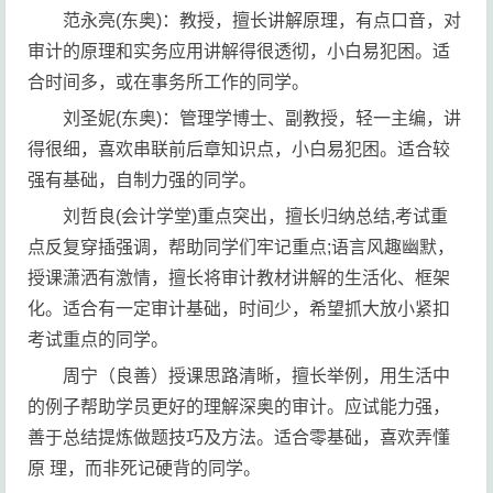
范永亮(东奥)：教授，擅长讲解原理，有点口音，对
审计的原理和实务应用讲解得很透彻，小白易犯困。适
合时间多，或在事务所工作的同学。
刘圣妮(东奥)：管理学博士、副教授，轻一主编，讲
得很细，喜欢串联前后章知识点，小白易犯困。适合较
强有基础，自制力强的同学。
刘哲良(会计学堂)重点突出，擅长归纳总结,考试重
点反复穿插强调，帮助同学们牢记重点;语言风趣幽默，
授课潇洒有激情，擅长将审计教材讲解的生活化、框架
化。适合有一定审计基础，时间少，希望抓大放小紧扣
考试重点的同学。
周宁（良善）授课思路清晰，擅长举例，用生活中
的例子帮助学员更好的理解深奥的审计。应试能力强，
善于总结提炼做题技巧及方法。适合零基础，喜欢弄懂
原 理，而非死记硬背的同学。