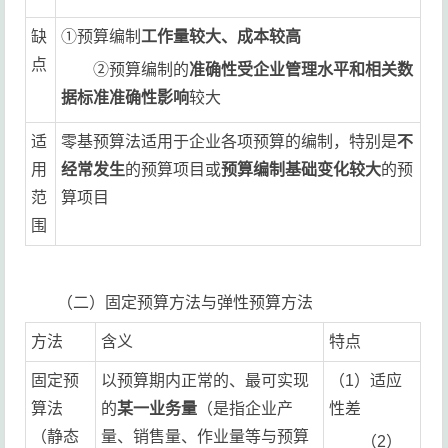
缺
①预算编制
工作量较大、成本较高
点
②预算编制的
准确性受企业管理水平和相关数
据标准准确性影响
较大
适
零基预算法适用于企业各项预算的编制，特别是
不
用
经常发生
的预算项目或
预算编制基础变化较大
的预
范
算项目
围
（二）固定预算方法与弹性预算方法
方法
含义
特点
固定预
以预算期内正常的、最可实现
（1）适应
算法
的
某一业务量
（是指企业产
性差
（静态
量、销售量、作业量等与预算
（2）