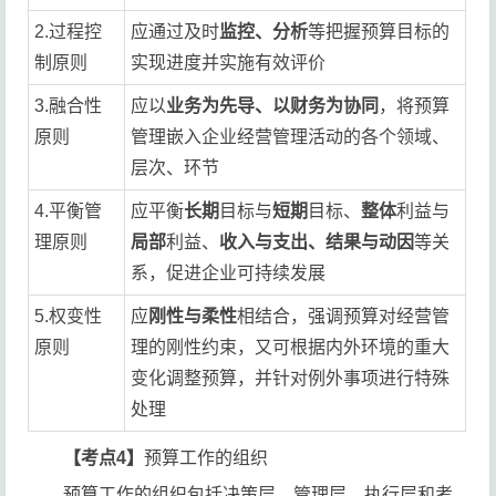
2.过程控
应通过及时
监控、分析
等把握预算目标的
制原则
实现进度并实施有效评价
3.融合性
应以
业务为先导、以财务为协同
，将预算
原则
管理嵌入企业经营管理活动的各个领域、
层次、环节
4.平衡管
应平衡
长期
目标与
短期
目标、
整体
利益与
理原则
局部
利益、
收入与支出、结果与动因
等关
系，促进企业可持续发展
5.权变性
应
刚性与柔性
相结合，强调预算对经营管
原则
理的刚性约束，又可根据内外环境的重大
变化调整预算，并针对例外事项进行特殊
处理
【考点4】
预算工作的组织
预算工作的组织包括决策层、管理层、执行层和考