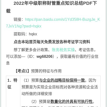
2022年中级职称财管重点知识总结PDF下
载
链接：
https://pan.baidu.com/s/1Yd358H-BuzgJe_K
7JxV1Ng?pwd=hqkx
提取码：hqkx
点击本站首页每天免费发放各种考证学习资料
想了解更多会计政策、
账务税务实操
、考证信息，
可以添加—（ID：
wg68206
），获取最有价值的行业信
息
【考点1】
预算的特征与作用
1．特
（1）预算
与企业的战略目标保持一致
。因为
征
预算是为实现企业目标而对各种资源和企业活
动所做的详细安排
（2）预算是
数量化的并具有可执行性
。