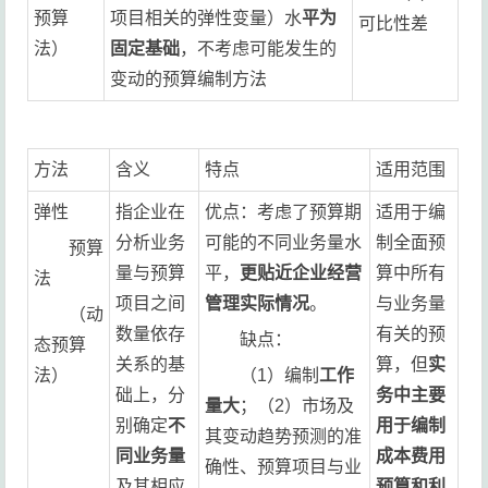
预算
项目相关的弹性变量）水
平为
可比性差
法）
固定基础
，不考虑可能发生的
变动的预算编制方法
方法
含义
特点
适用范围
弹性
指企业在
优点：考虑了预算期
适用于编
分析业务
可能的不同业务量水
制全面预
预算
量与预算
平，
更贴近企业经营
算中所有
法
项目之间
管理实际情况
。
与业务量
（动
数量依存
有关的预
缺点：
态预算
关系的基
算，但
实
法）
（1）编制
工作
础上，分
务中主要
量大
；（2）市场及
别确定
不
用于编制
其变动趋势预测的准
同业务量
成本费用
确性、预算项目与业
及其相应
预算和利