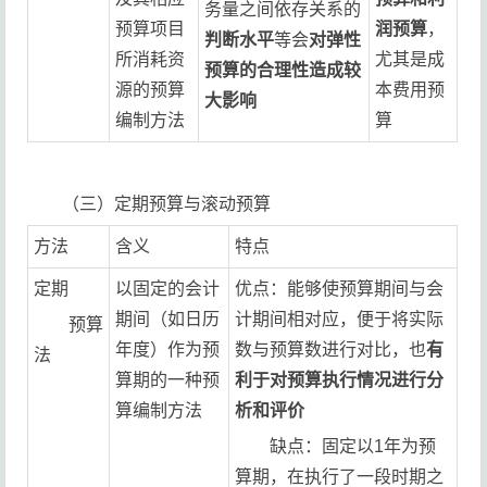
务量之间依存关系的
预算项目
润预算
，
判断水平
等会
对弹性
所消耗资
尤其是成
预算的合理性造成较
源的预算
本费用预
大影响
编制方法
算
（三）定期预算与滚动预算
方法
含义
特点
定期
以固定的会计
优点：能够使预算期间与会
期间（如日历
计期间相对应，便于将实际
预算
年度）作为预
数与预算数进行对比，也
有
法
算期的一种预
利于对预算执行情况进行分
算编制方法
析和评价
缺点：固定以1年为预
算期，在执行了一段时期之