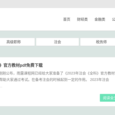
首页
财经类
金融类
高级职称
注会
税务师
科》官方教材pdf免费下载
材刚刚公布，雨露课程网已经给大家准备了《2023年注会《全科》官方教材
能帮助大家通过考试。在备考注会的时候起到一定的作用。 2023年注会
.
阅读全