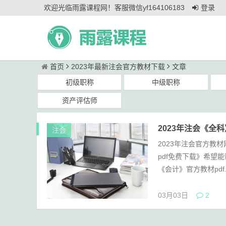
欢迎光临雨露课程网！客服微信yf164106183
登录
首页
2023年最新注会官方教材下载
文章
初级职称
中级职称
资产评估师
2023年注会《全
注会
2023年注会官方教
pdf免费下载》希望
《会计》官方教材pdf..
03月03日
2