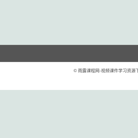
© 雨露课程网-视频课件学习资