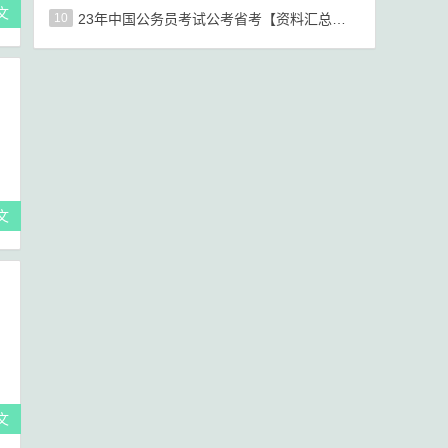
文
10
23年中国公务员考试公考省考【资料汇总贴】
文
文