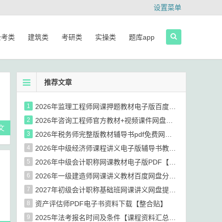
设置菜单
公考类
建筑类
考研类
实操类
题库app
推荐文章
1
2026年监理工程师网课押题教材电子版百度网盘分享【资源汇总帖】
2
2026年咨询工程师官方教材+视频课件网盘资源分享
文
3
2026年税务师完整版教材辅导书pdf免费网盘下载【整合贴】
4
2026年中级经济师课程讲义电子版辅导书教材网盘提取码
5
2026年中级会计职称网课教材电子版PDF【链接汇总】
6
2026年一级建造师网课讲义教材百度网盘分享【资源汇总帖】
7
2027年初级会计职称基础班网课讲义网盘提取码下载【资源汇总】
8
资产评估师PDF电子书资料下载【整合贴】
9
2025年法考报名时间及条件【课程资料汇总贴】