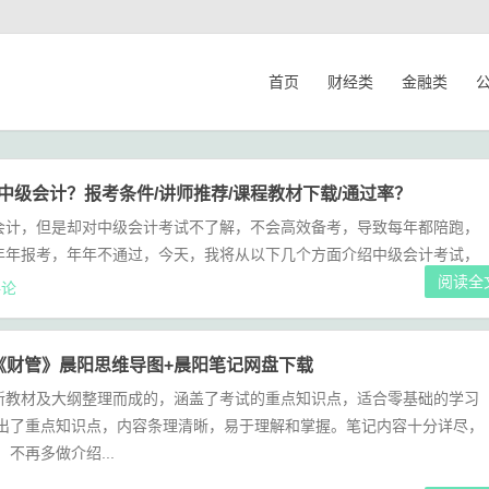
首页
财经类
金融类
考中级会计？报考条件/讲师推荐/课程教材下载/通过率？
会计，但是却对中级会计考试不了解，不会高效备考，导致每年都陪跑，
年年报考，年年不通过，今天，我将从以下几个方面介绍中级会计考试，
阅读全
论
计《财管》晨阳思维导图+晨阳笔记网盘下载
新教材及大纲整理而成的，涵盖了考试的重点知识点，适合零基础的学习
突出了重点知识点，内容条理清晰，易于理解和掌握。笔记内容十分详尽，
不再多做介绍...