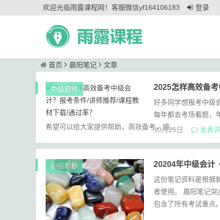
欢迎光临雨露课程网！客服微信yf164106183
登录
首页
晨阳笔记
文章
2025怎样高效备
中级职称
好多同学想报考中级
每年都去考场看题，
希望可以给大家提供帮助，高效备考，顺...
10月25日
发表评
20204年中级会
中级职称
这份笔记资料是根据
者使用。 晨阳笔记
包含了所有考试重点。 