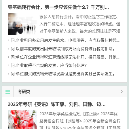
零基础转行会计，第一步应该先做什么？千万别搞错了【学习路线+岗位规划】
很多人想转行会计，看中的正是它工作稳定、
入行门槛适中、经验越丰富越吃香的特点。但
对于零基础新人来说，最大的难题往往是不知
道从哪里开始：先学什么？考什么证？从什么
问:企业租用办公用房发生的水、电费用等，应当取得何种凭证进行税前扣除?
岗位入手？未来又能发展到哪里？...
问:以前年度的支出因未取得扣除凭证而没有进行税前扣除，在今年取得了符合条件的凭证，能否在今年进行税前扣除?
问:单位在企业所得税汇算清缴期无法补开、换开发票、其他外部凭证的，怎么处理?
问:企业取得不合规的发票，应当如何处理?
问:单位购买的货物未取得发票但是支出真实且己实际发生，可以在企业所得税前扣除吗?
考研类
2025年考研《英语》陈正康、刘哲、田静、边明王晟课程讲义下载
2025年乐学英语全程班【陈正康> 2025年优
路英语全程班【刘哲等> 2025年全新全意全程
班【边明锐> 2025年启航英语全程班【田静等